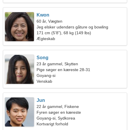
Kwon
60 år, Vægten
Jeg elsker udendørs gåture og bowling
171 cm (5'8"), 68 kg (149 lbs)
Ægteskab
Song
23 år gammel, Skytten
Pige søger en kæreste 28-31
Goyang-si
Venskab
Jun
22 år gammel, Fiskene
Fyren søger en kæreste
Goyang-si, Sydkorea
Kortvarigt forhold