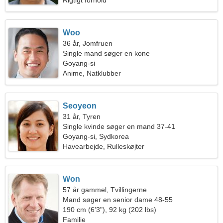
Rigtigt forhold
Woo
36 år, Jomfruen
Single mand søger en kone
Goyang-si
Anime, Natklubber
Seoyeon
31 år, Tyren
Single kvinde søger en mand 37-41
Goyang-si, Sydkorea
Havearbejde, Rulleskøjter
Won
57 år gammel, Tvillingerne
Mand søger en senior dame 48-55
190 cm (6'3"), 92 kg (202 lbs)
Familie