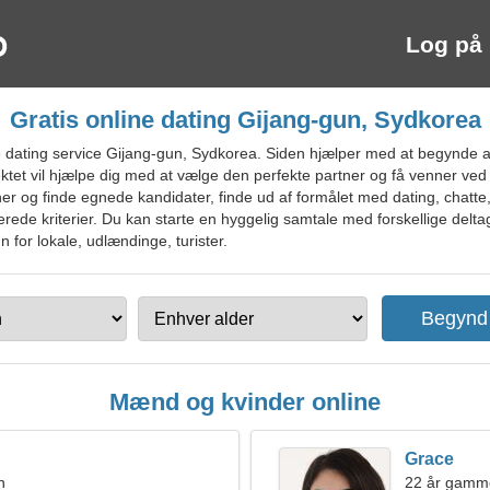
Log på
Gratis online dating Gijang-gun, Sydkorea
dating service Gijang-gun, Sydkorea. Siden hjælper med at begynde at 
ektet vil hjælpe dig med at vælge den perfekte partner og få venner ved
enner og finde egnede kandidater, finde ud af formålet med dating, chatte
de kriterier. Du kan starte en hyggelig samtale med forskellige delta
n for lokale, udlændinge, turister.
Mænd og kvinder online
Grace
n
22 år gamme