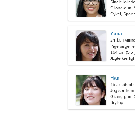
Single kvin
Gijang-gun,
Cykel, Sports
Yuna
24 år, Tvilli
Pige søger 
164 cm (5'5")
Ægte kærlig
Han
45 år, Stenb
Jeg ser frem
Gijang-gun,
Bryllup