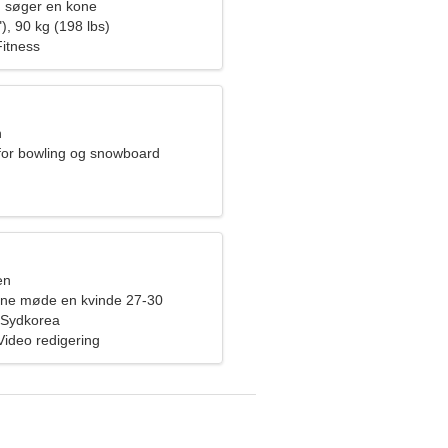
 søger en kone
), 90 kg (198 lbs)
Fitness
n
 for bowling og snowboard
en
rne møde en kvinde 27-30
 Sydkorea
Video redigering