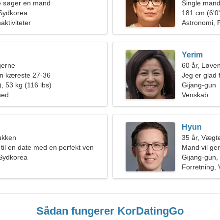
de søger en mand
Single mand
 Sydkorea
181 cm (6'0"
aktiviteter
Astronomi, 
Yerim
ngerne
60 år, Løve
en kæreste 27-36
Jeg er glad
, 53 kg (116 lbs)
Gijang-gun
hed
Venskab
Hyun
ukken
35 år, Vægt
 til en date med en perfekt ven
Mand vil ge
 Sydkorea
Gijang-gun,
Forretning, 
Sådan fungerer KorDatingGo