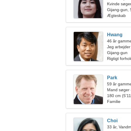
Kvinde søge
Gijang-gun,
Ægteskab
Hwang
46 år gamme
Jeg arbejder 
elegant kvin
Gijang-gun
Rigtigt forho
Park
59 år gammel
Mand søger 
180 cm (5'11"
Familie
Choi
33 år, Vand