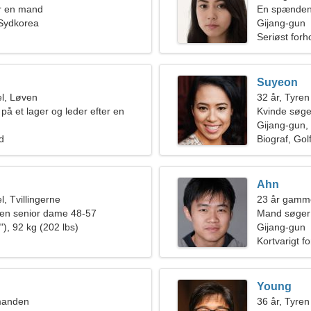
r en mand
En spændende
 Sydkorea
forhold
Gijang-gun
Seriøst forh
Suyeon
l, Løven
32 år, Tyren
på et lager og leder efter en
Kvinde søge
de
Gijang-gun,
ld
Biograf, Gol
Ahn
, Tvillingerne
23 år gamme
en senior dame 48-57
Mand søger 
), 92 kg (202 lbs)
Gijang-gun
Kortvarigt f
Young
manden
36 år, Tyren