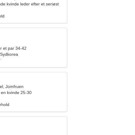
 kvinde leder efter et seriøst
old
r et par 34-42
 Sydkorea
f
l, Jomfruen
en kvinde 25-30
orhold