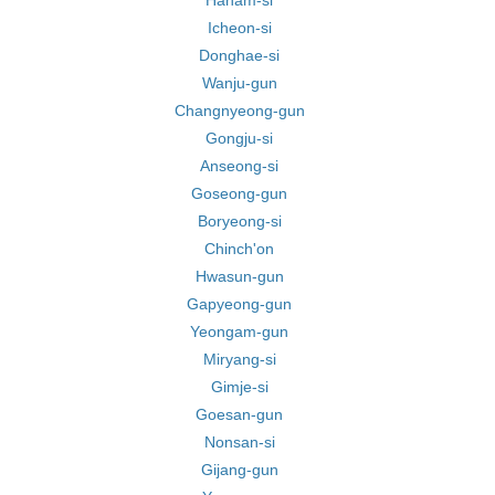
Hanam-si
Icheon-si
Donghae-si
Wanju-gun
Changnyeong-gun
Gongju-si
Anseong-si
Goseong-gun
Boryeong-si
Chinch'on
Hwasun-gun
Gapyeong-gun
Yeongam-gun
Miryang-si
Gimje-si
Goesan-gun
Nonsan-si
Gijang-gun