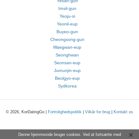
Yesan-gun
Imsil-gun
Yeoju-si
Yeonil-eup
Buyeo-gun
Cheongsong-gun
Waegwan-eup
Seonghwan
Seonsan-eup
Jumunjin-eup
Beolgyo-eup
Sydkorea
© 2026, KorDatingGo |
Fortrolighedspolitik
|
Vilkår for brug
|
Kontakt os
Denne hjemmeside bruger cookies. Ved at fortsætte med