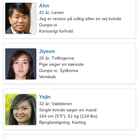
Ahn
41 år, Løven
Jeg er revisor på udkig efter en sej kvinde
Gunpo-si
Kortvarigt forhold
Jiyeon
26 år, Tvillingerne
Pige søger en kæreste
Gunpo-si, Sydkorea
Venskab
Yejin
32 år, Vædderen
Single kvinde søger en mand
164 cm (5'5"), 61 kg (134 lbs)
Bjergbestigning, Karting