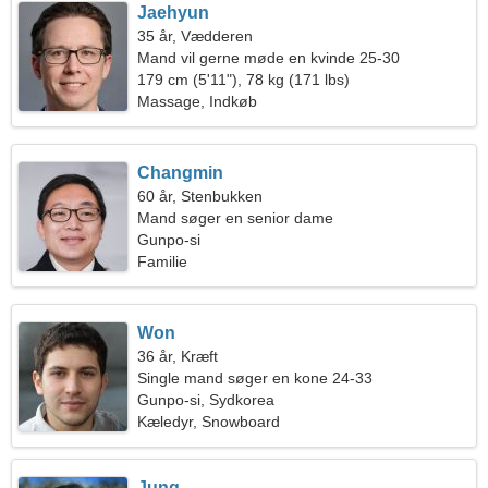
Jaehyun
35 år, Vædderen
Mand vil gerne møde en kvinde 25-30
179 cm (5'11"), 78 kg (171 lbs)
Massage, Indkøb
Changmin
60 år, Stenbukken
Mand søger en senior dame
Gunpo-si
Familie
Won
36 år, Kræft
Single mand søger en kone 24-33
Gunpo-si, Sydkorea
Kæledyr, Snowboard
Jung