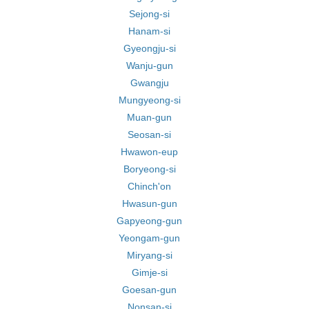
Sejong-si
Hanam-si
Gyeongju-si
Wanju-gun
Gwangju
Mungyeong-si
Muan-gun
Seosan-si
Hwawon-eup
Boryeong-si
Chinch'on
Hwasun-gun
Gapyeong-gun
Yeongam-gun
Miryang-si
Gimje-si
Goesan-gun
Nonsan-si