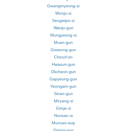
Gwangmyeong-si
Wonju-si
Seogwipo-si
Wanju-gun
Mungyeong-si
Muan-gun
Goseong-gun
Chinch'on
Hwasun-gun
Okcheon-gun
Gapyeong-gun
Yeongam-gun
Sinan-gun
Miryang-si
Gimje-si
Nonsan-si
Munsan-eup
Gijang-gun