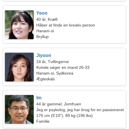
Yeon
40 år, Kræft
Håber at finde en kreativ person
Hanam-si
Bryllup
Jiyoon
24 år, Tvillingerne
Kvinde søger en mand 26-33
Hanam-si, Sydkorea
Ægteskab
Im
44 år gammel, Jomfruen
Jeg er psykolog, jeg har brug for en passioneret
kvinde
176 cm (5'10"), 89 kg (196 lbs)
Familie