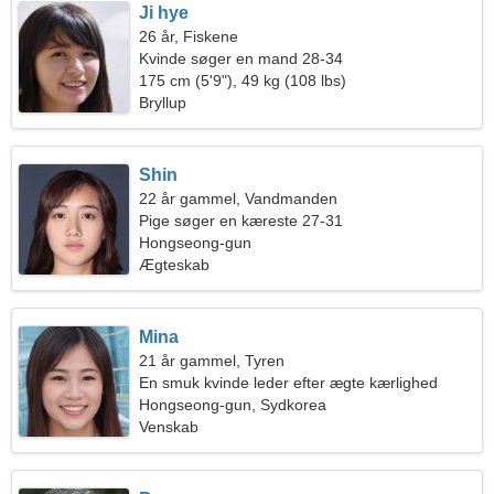
Ji hye
26 år, Fiskene
Kvinde søger en mand 28-34
175 cm (5'9"), 49 kg (108 lbs)
Bryllup
Shin
22 år gammel, Vandmanden
Pige søger en kæreste 27-31
Hongseong-gun
Ægteskab
Mina
21 år gammel, Tyren
En smuk kvinde leder efter ægte kærlighed
Hongseong-gun, Sydkorea
Venskab