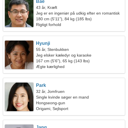
Bae
43 år, Kræft
Jeg er en ingeniør på udkig efter en romantisk
kvinde
180 cm (5'11"), 84 kg (185 lbs)
Rigtigt forhold
Hyunji
55 år, Stenbukken
Jeg elsker kæledyr og karaoke
167 cm (5'6"), 65 kg (143 lbs)
Ægte kærlighed
Park
32 år, Jomfruen
Single kvinde søger en mand
Hongseong-gun
Origami, Sejlsport
Jang