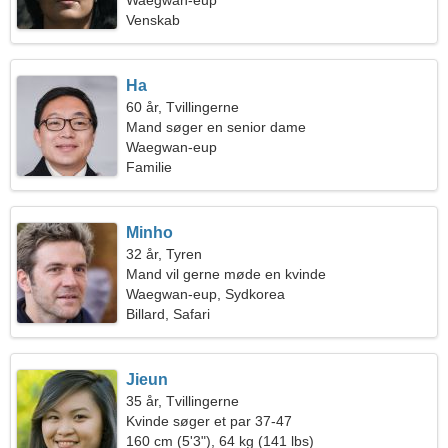
Waegwan-eup
Venskab
Ha
60 år, Tvillingerne
Mand søger en senior dame
Waegwan-eup
Familie
Minho
32 år, Tyren
Mand vil gerne møde en kvinde
Waegwan-eup, Sydkorea
Billard, Safari
Jieun
35 år, Tvillingerne
Kvinde søger et par 37-47
160 cm (5'3"), 64 kg (141 lbs)