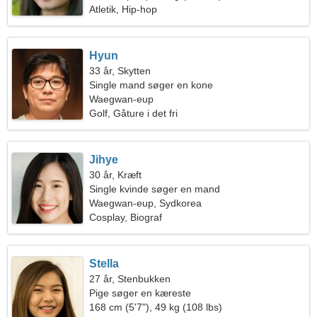
Atletik, Hip-hop
Hyun
33 år, Skytten
Single mand søger en kone
Waegwan-eup
Golf, Gåture i det fri
Jihye
30 år, Kræft
Single kvinde søger en mand
Waegwan-eup, Sydkorea
Cosplay, Biograf
Stella
27 år, Stenbukken
Pige søger en kæreste
168 cm (5'7"), 49 kg (108 lbs)