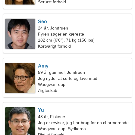
Seriøst forhold
Seo
24 år, Jomfruen
Fyren søger en kæreste
182 cm (6'0"), 71 kg (156 lbs)
Kortvarigt forhold
Amy
59 år gammel, Jomfruen
Jeg nyder at surfe og lave mad
Waegwan-eup
Ægteskab
Yu
43 år, Fiskene
Jeg er revisor, jeg har brug for en charmerende
kvinde
Waegwan-eup, Sydkorea
Rigtigt forhold