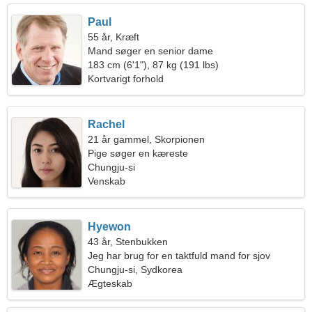
Paul
55 år, Kræft
Mand søger en senior dame
183 cm (6'1"), 87 kg (191 lbs)
Kortvarigt forhold
Rachel
21 år gammel, Skorpionen
Pige søger en kæreste
Chungju-si
Venskab
Hyewon
43 år, Stenbukken
Jeg har brug for en taktfuld mand for sjov
Chungju-si, Sydkorea
Ægteskab