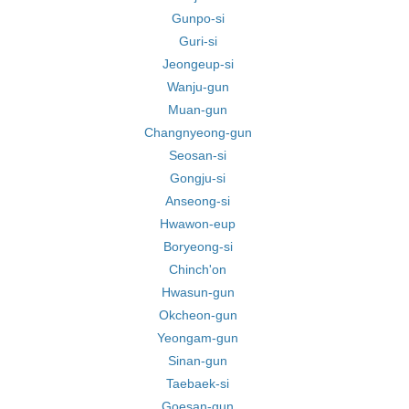
Gunpo-si
Guri-si
Jeongeup-si
Wanju-gun
Muan-gun
Changnyeong-gun
Seosan-si
Gongju-si
Anseong-si
Hwawon-eup
Boryeong-si
Chinch'on
Hwasun-gun
Okcheon-gun
Yeongam-gun
Sinan-gun
Taebaek-si
Goesan-gun