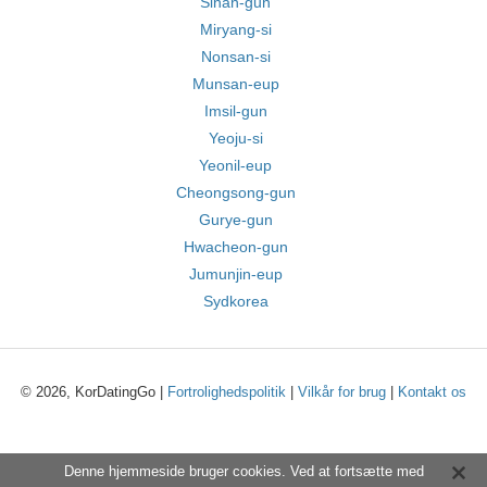
Sinan-gun
Miryang-si
Nonsan-si
Munsan-eup
Imsil-gun
Yeoju-si
Yeonil-eup
Cheongsong-gun
Gurye-gun
Hwacheon-gun
Jumunjin-eup
Sydkorea
© 2026, KorDatingGo |
Fortrolighedspolitik
|
Vilkår for brug
|
Kontakt os
Denne hjemmeside bruger cookies. Ved at fortsætte med