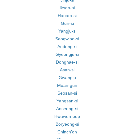
Jinju-si
Iksan-si
Hanam-si
Guri-si
Yangju-si
Seogwipo-si
Andong-si
Gyeongju-si
Donghae-si
Asan-si
Gwangju
Muan-gun
Seosan-si
Yangsan-si
Anseong-si
Hwawon-eup
Boryeong-si
Chinch'on