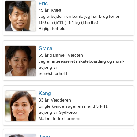
Eric
45 år, Kræft
Jeg arbejder i en bank, jeg har brug for en
glødende kvinde
180 cm (5'11"), 84 kg (185 lbs)
Rigtigt forhold
Grace
59 år gammel, Vægten
Jeg er interesseret i skateboarding og musik
Sejong-si
Seriøst forhold
Kang
33 år, Vædderen
Single kvinde søger en mand 34-41
Sejong-si, Sydkorea
Maleri, Indre harmoni
Jane