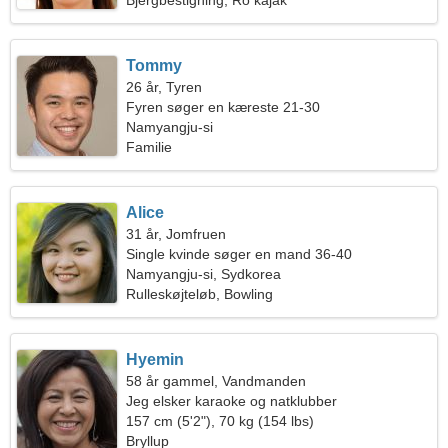
Bjergbestigning, Ro kajak
Tommy
26 år, Tyren
Fyren søger en kæreste 21-30
Namyangju-si
Familie
Alice
31 år, Jomfruen
Single kvinde søger en mand 36-40
Namyangju-si, Sydkorea
Rulleskøjteløb, Bowling
Hyemin
58 år gammel, Vandmanden
Jeg elsker karaoke og natklubber
157 cm (5'2"), 70 kg (154 lbs)
Bryllup