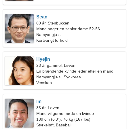
Sean
60 år, Stenbukken
Mand søger en senior dame 52-56
Namyangju-si
Kortvarigt forhold
Hyejin
23 år gammel, Løven
En brændende kvinde leder efter en mand
Namyangju-si, Sydkorea
Venskab
Im
33 år, Løven
Mand vil gerne møde en kvinde
189 cm (6'3"), 76 kg (167 lbs)
Styrkeløft, Baseball